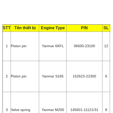
STT
Tên thiết bị
Engine Type
P/N
SL
1
Piston pin
Yanmar 6KFL
36600-23100
12
2
Piston pin
Yanmar S165
152623-22300
6
3
Valve spring
Yanmar M200
145601-11121/31
8