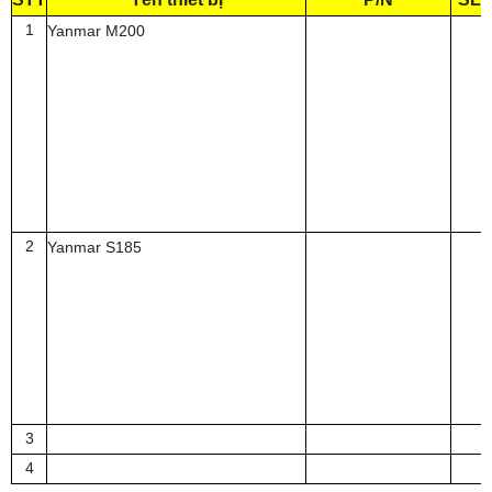
1
Yanmar M200
2
Yanmar S185
3
4