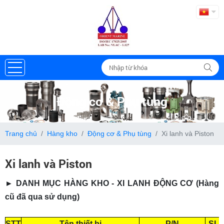
Động cơ & Phụ tùng
Trang chủ
Hàng kho
Động cơ & Phụ tùng
Xi lanh và Piston
Xi lanh và Piston
► DANH MỤC HÀNG KHO - XI LANH ĐỘNG CƠ
(Hàng
cũ đã qua sử dụng)
STT
Tên thiết bị
P/N
SL