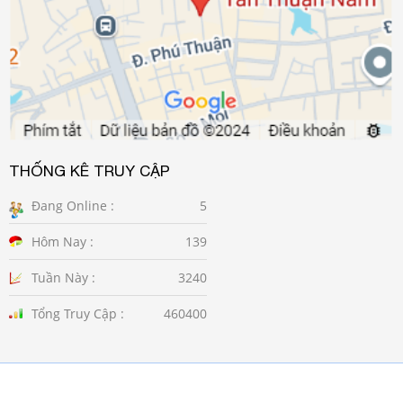
THỐNG KÊ TRUY CẬP
Đang Online :
5
Hôm Nay :
139
Tuần Này :
3240
Tổng Truy Cập :
460400
Copyright © 2020
Phương Đông
. Web design by NiNa Co.,Ltd