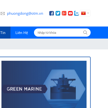
phuongdong@otm.vn
Tin
Liên Hệ