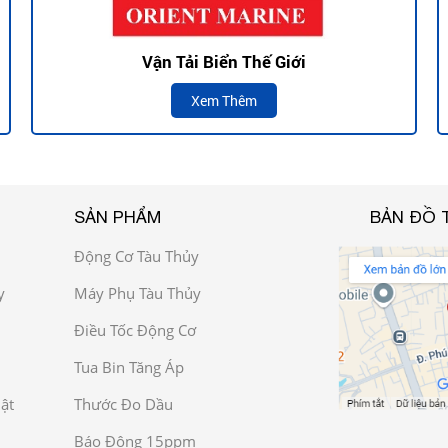
Vận Tải Biển Thế Giới
Xem Thêm
SẢN PHẨM
BẢN ĐỒ 
Động Cơ Tàu Thủy
y
Máy Phụ Tàu Thủy
Điều Tốc Động Cơ
Tua Bin Tăng Áp
ật
Thước Đo Dầu
Báo Động 15ppm