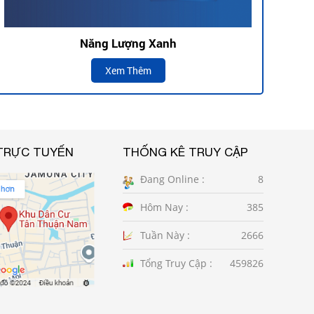
Năng Lượng Xanh
Xem Thêm
TRỰC TUYẾN
THỐNG KÊ TRUY CẬP
Đang Online :
8
Hôm Nay :
385
Tuần Này :
2666
Tổng Truy Cập :
459826