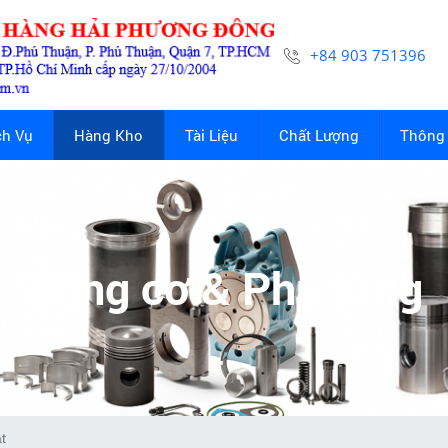
+84 903 751396
ch Vụ
Hàng Kho
Tài Liệu
Chất Lượng
Thông 
Động cơ & Phụ tùng
t