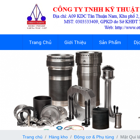
Trang Chủ
Giới Thiệu
Sản Phẩm
Dị
Trang chủ
Hàng kho
Động cơ & Phụ tùng
Mặt Qui lá