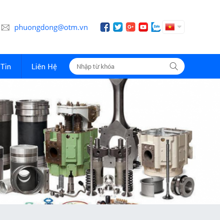
phuongdong@otm.vn
Tin
Liên Hệ