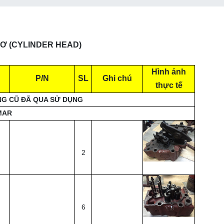
Ơ (CYLINDER HEAD)
Hình ảnh
P/N
SL
Ghi chú
thực tế
G CŨ ĐÃ QUA SỬ DỤNG
NMAR
2
6