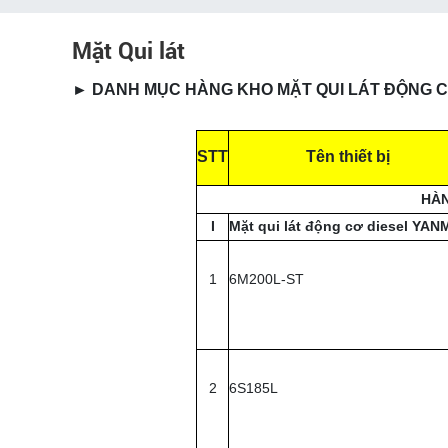
Mặt Qui lát
► DANH MỤC HÀNG KHO MẶT QUI LÁT ĐỘNG C
STT
Tên thiết bị
HÀN
I
Mặt qui lát động cơ diesel YA
1
6M200L-ST
2
6
S185L