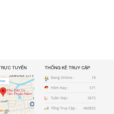
TRỰC TUYẾN
THỐNG KÊ TRUY CẬP
Đang Online :
18
Hôm Nay :
571
Tuần Này :
3672
Tổng Truy Cập :
460832