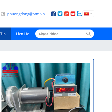
phuongdong@otm.vn
Tin
Liên Hệ