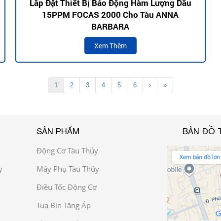
Lắp Đặt Thiết Bị Báo Động Hàm Lượng Dầu
15PPM FOCAS 2000 Cho Tàu ANNA
BARBARA
Xem Thêm
1
2
3
4
5
6
›
»
SẢN PHẨM
BẢN ĐỒ 
Động Cơ Tàu Thủy
y
Máy Phụ Tàu Thủy
Điều Tốc Động Cơ
Tua Bin Tăng Áp