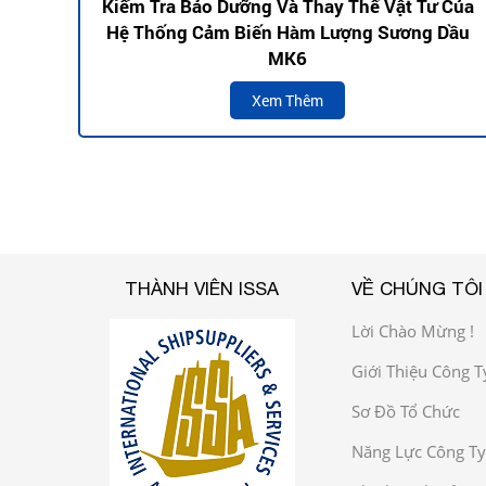
Kiểm Tra Bảo Dưỡng Và Thay Thế Vật Tư Của
Hệ Thống Cảm Biến Hàm Lượng Sương Dầu
MK6
Xem Thêm
THÀNH VIÊN ISSA
VỀ CHÚNG TÔI
Lời Chào Mừng !
Giới Thiệu Công T
Sơ Đồ Tổ Chức
Năng Lực Công Ty