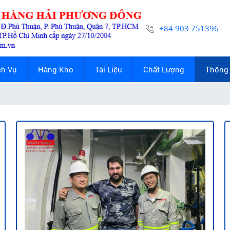
+84 903 751396
ch Vụ
Hàng Kho
Tài Liệu
Chất Lượng
Thông 