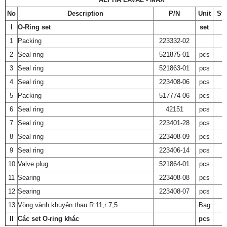
No
Description
P/N
Unit
St
I
O-Ring set
set
1
Packing
223332-02
2
Seal ring
521875-01
pcs
3
Seal ring
521863-01
pcs
4
Seal ring
223408-06
pcs
5
Packing
517774-06
pcs
6
Seal ring
42151
pcs
7
Seal ring
223401-28
pcs
8
Seal ring
223408-09
pcs
9
Seal ring
223406-14
pcs
10
Valve plug
521864-01
pcs
11
Searing
223408-08
pcs
12
Searing
223408-07
pcs
13
Vòng vành khuyên thau R:11,r:7,5
Bag
II
Các set O-ring khác
pcs