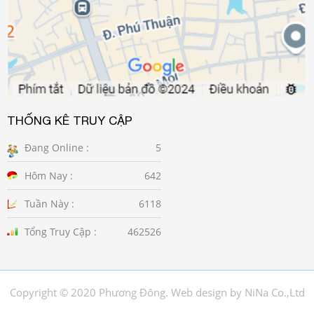
THỐNG KÊ TRUY CẬP
Đang Online :
5
Hôm Nay :
642
Tuần Này :
6118
Tổng Truy Cập :
462526
Copyright © 2020
Phương Đông
. Web design by NiNa Co.,Ltd