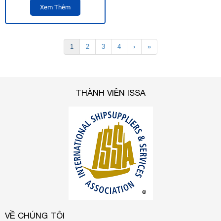
Xem Thêm
1
2
3
4
›
»
THÀNH VIÊN ISSA
VỀ CHÚNG TÔI